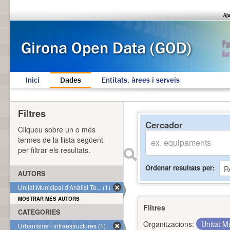
Inici
Dades
Entitats, àrees i serveis
Filtres
Cercador
Cliqueu sobre un o més
termes de la llista següent
per filtrar els resultats.
Ordenar resultats per
AUTORS
Unitat Municipal d'Anàlisi Te... (1)
MOSTRAR MÉS AUTORS
Filtres
CATEGORIES
Organitzacions:
Unitat Mu
Urbanisme i infraestructures (1)