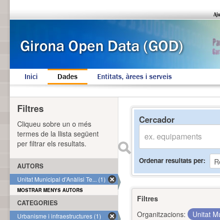
Inici
Dades
Entitats, àrees i serveis
Filtres
Cercador
Cliqueu sobre un o més
termes de la llista següent
per filtrar els resultats.
Ordenar resultats per
AUTORS
Unitat Municipal d'Anàlisi Te... (1)
MOSTRAR MENYS AUTORS
Filtres
CATEGORIES
Organitzacions:
Unitat Mu
Urbanisme i infraestructures (1)