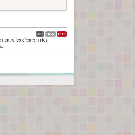
ZIP
DGN
PDF
 entre les d’extrem i les
...