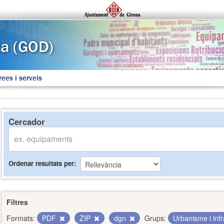
rees i serveis
Cercador
Ordenar resultats per
Filtres
Formats:
PDF
ZIP
dgn
Grups:
Urbanisme i inf