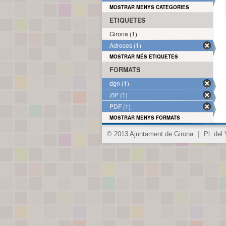
MOSTRAR MENYS CATEGORIES
ETIQUETES
Girona (1)
Adreces (1)
MOSTRAR MÉS ETIQUETES
FORMATS
dgn (1)
ZIP (1)
PDF (1)
MOSTRAR MENYS FORMATS
© 2013 Ajuntament de Girona
|
Pl. del