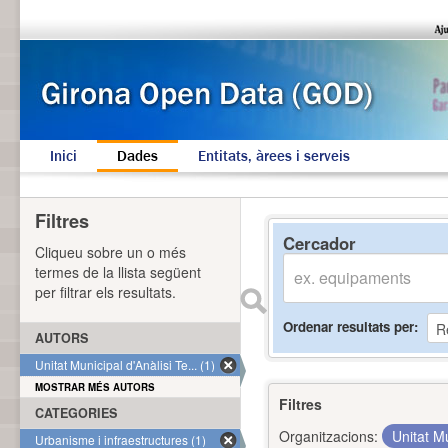
Inici
Dades
Entitats, àrees i serveis
Filtres
Cercador
Cliqueu sobre un o més
termes de la llista següent
per filtrar els resultats.
Ordenar resultats per
AUTORS
Unitat Municipal d'Anàlisi Te... (1)
MOSTRAR MÉS AUTORS
Filtres
CATEGORIES
Organitzacions:
Unitat Mu
Urbanisme i infraestructures (1)