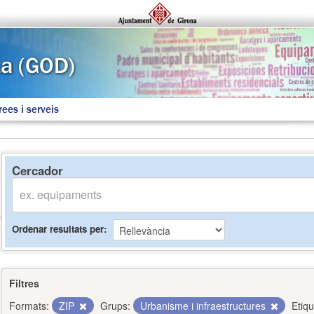
rees i serveis
Cercador
Ordenar resultats per
Filtres
Formats:
ZIP
Grups:
Urbanisme i infraestructures
Etiqu