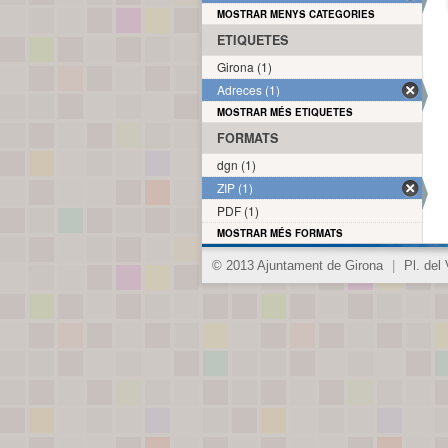
MOSTRAR MENYS CATEGORIES
ETIQUETES
Girona (1)
Adreces (1)
MOSTRAR MÉS ETIQUETES
FORMATS
dgn (1)
ZIP (1)
PDF (1)
MOSTRAR MÉS FORMATS
© 2013 Ajuntament de Girona
|
Pl. del