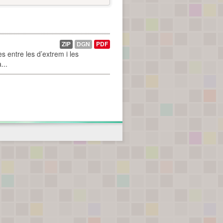
ZIP
DGN
PDF
 entre les d’extrem i les
...