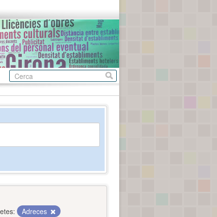
etes:
Adreces