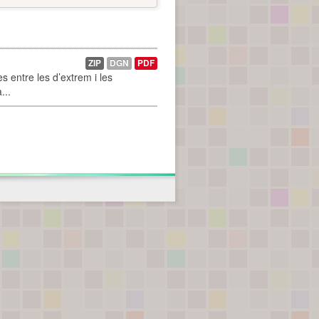
ZIP
DGN
PDF
 entre les d’extrem i les
...