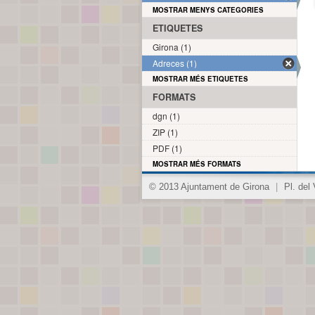
MOSTRAR MENYS CATEGORIES
ETIQUETES
Girona (1)
Adreces (1)
MOSTRAR MÉS ETIQUETES
FORMATS
dgn (1)
ZIP (1)
PDF (1)
MOSTRAR MÉS FORMATS
© 2013 Ajuntament de Girona
|
Pl. del