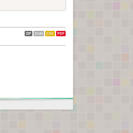
ZIP
DGN
CSV
PDF