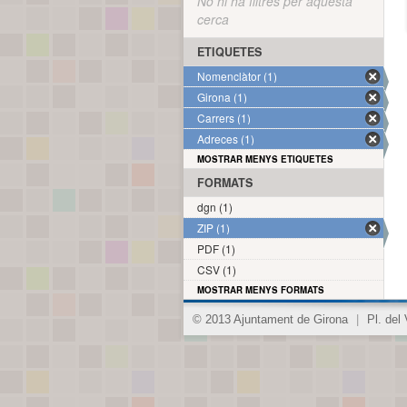
No hi ha filtres per aquesta
cerca
ETIQUETES
Nomenclàtor (1)
Girona (1)
Carrers (1)
Adreces (1)
MOSTRAR MENYS ETIQUETES
FORMATS
dgn (1)
ZIP (1)
PDF (1)
CSV (1)
MOSTRAR MENYS FORMATS
© 2013 Ajuntament de Girona
|
Pl. del