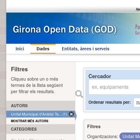
Inici
Dades
Entitats, àrees i serveis
Filtres
Cercador
Cliqueu sobre un o més
termes de la llista següent
per filtrar els resultats.
Ordenar resultats per
AUTORS
Unitat Municipal d'Anàlisi Te... (1)
MOSTRAR MÉS AUTORS
Filtres
CATEGORIES
Organitzacions:
Unitat Mu