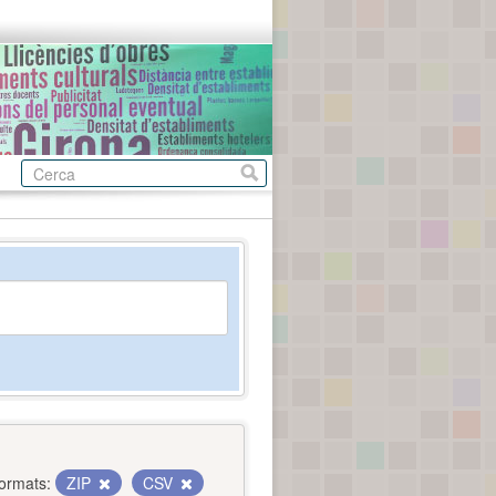
ormats:
ZIP
CSV