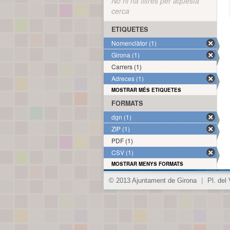
No hi ha filtres per aquesta
cerca
ETIQUETES
Nomenclàtor (1)
Girona (1)
Carrers (1)
Adreces (1)
MOSTRAR MÉS ETIQUETES
FORMATS
dgn (1)
ZIP (1)
PDF (1)
CSV (1)
MOSTRAR MENYS FORMATS
© 2013 Ajuntament de Girona
|
Pl. del