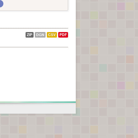
ZIP
DGN
CSV
PDF