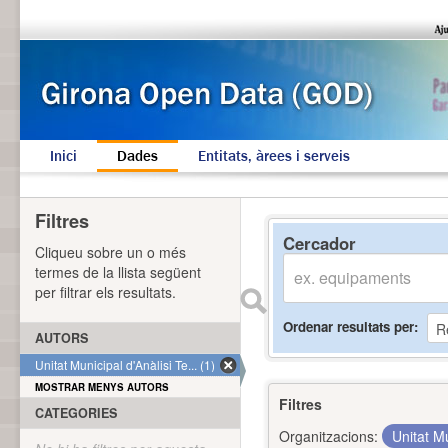
Inici
Dades
Entitats, àrees i serveis
Filtres
Cercador
Cliqueu sobre un o més
termes de la llista següent
per filtrar els resultats.
Ordenar resultats per
AUTORS
Unitat Municipal d'Anàlisi Te... (1)
MOSTRAR MENYS AUTORS
Filtres
CATEGORIES
Organitzacions:
Unitat Mu