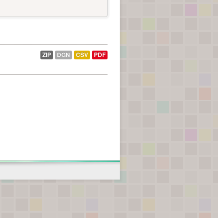
ZIP
DGN
CSV
PDF