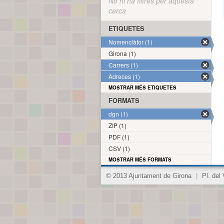
No hi ha filtres per aquesta
cerca
ETIQUETES
Nomenclàtor (1)
Girona (1)
Carrers (1)
Adreces (1)
MOSTRAR MÉS ETIQUETES
FORMATS
dgn (1)
ZIP (1)
PDF (1)
CSV (1)
MOSTRAR MÉS FORMATS
© 2013 Ajuntament de Girona
|
Pl. del