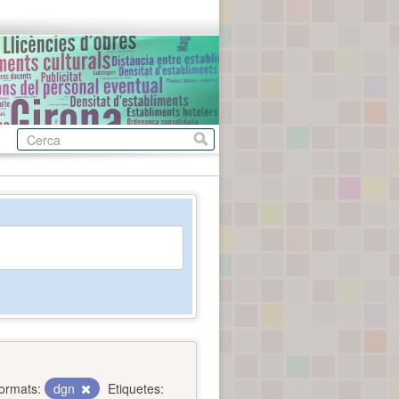
ormats:
dgn
Etiquetes: