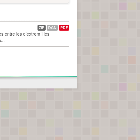
ZIP
DGN
PDF
 entre les d’extrem i les
...