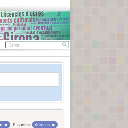
gn
Etiquetes:
Adreces