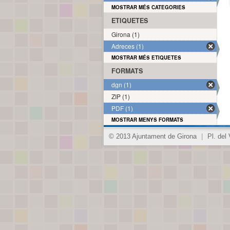
MOSTRAR MÉS CATEGORIES
ETIQUETES
Girona (1)
Adreces (1)
MOSTRAR MÉS ETIQUETES
FORMATS
dgn (1)
ZIP (1)
PDF (1)
MOSTRAR MENYS FORMATS
© 2013 Ajuntament de Girona
|
Pl. del