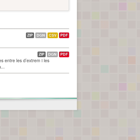
ZIP
DGN
CSV
PDF
ZIP
DGN
PDF
 entre les d’extrem i les
...