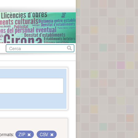
ormats:
ZIP
CSV