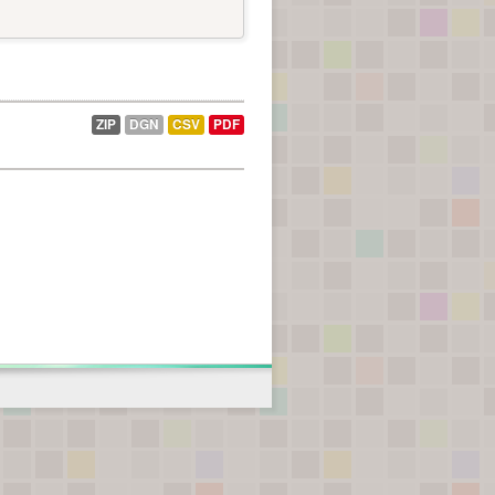
ZIP
DGN
CSV
PDF