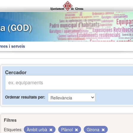
rees i serveis
Cercador
Ordenar resultats per
Filtres
Etiquetes:
Àmbit urbà
Plànol
Girona