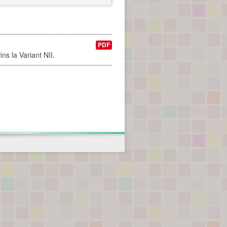
PDF
ns la Variant NII.