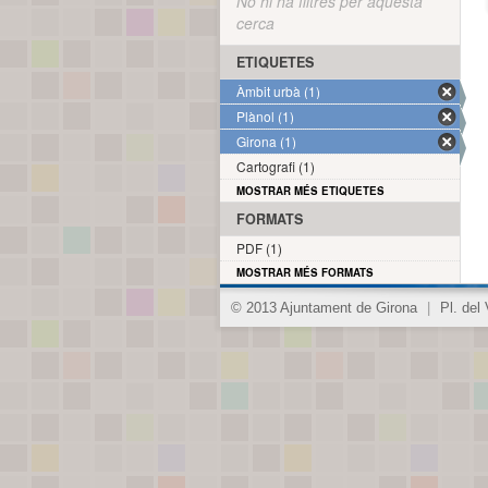
No hi ha filtres per aquesta
cerca
ETIQUETES
Àmbit urbà (1)
Plànol (1)
Girona (1)
Cartografi (1)
MOSTRAR MÉS ETIQUETES
FORMATS
PDF (1)
MOSTRAR MÉS FORMATS
© 2013 Ajuntament de Girona
|
Pl. del