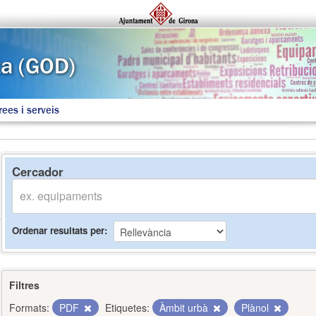
rees i serveis
Cercador
Ordenar resultats per
Filtres
Formats:
PDF
Etiquetes:
Àmbit urbà
Plànol