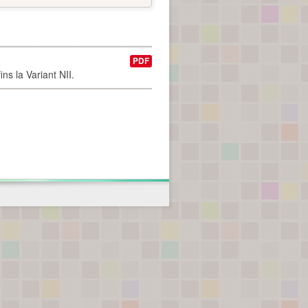
PDF
ns la Variant NII.