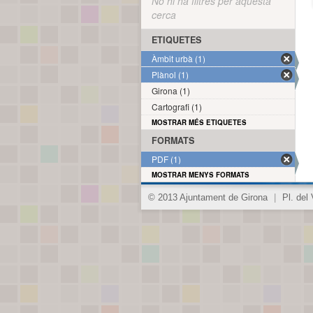
No hi ha filtres per aquesta
cerca
ETIQUETES
Àmbit urbà (1)
Plànol (1)
Girona (1)
Cartografi (1)
MOSTRAR MÉS ETIQUETES
FORMATS
PDF (1)
MOSTRAR MENYS FORMATS
© 2013 Ajuntament de Girona
|
Pl. del