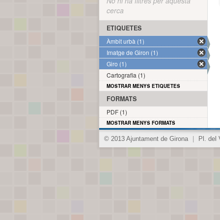
No hi ha filtres per aquesta
cerca
ETIQUETES
Àmbit urbà (1)
Imatge de Giron (1)
Giro (1)
Cartografia (1)
MOSTRAR MENYS ETIQUETES
FORMATS
PDF (1)
MOSTRAR MENYS FORMATS
© 2013 Ajuntament de Girona
|
Pl. del