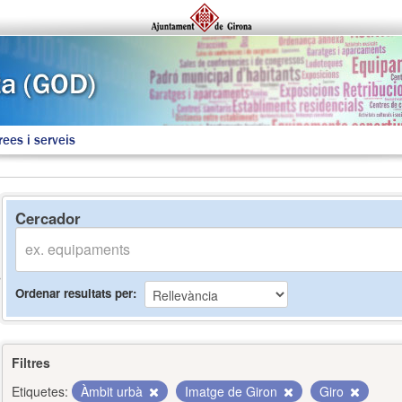
rees i serveis
Cercador
Ordenar resultats per
Filtres
Etiquetes:
Àmbit urbà
Imatge de Giron
Giro