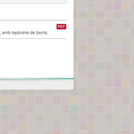
PDF
I, amb topònims de barris.