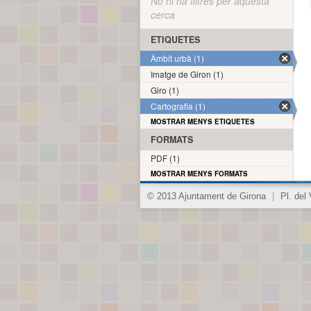
No hi ha filtres per aquesta
cerca
ETIQUETES
Àmbit urbà (1)
Imatge de Giron (1)
Giro (1)
Cartografia (1)
MOSTRAR MENYS ETIQUETES
FORMATS
PDF (1)
MOSTRAR MENYS FORMATS
© 2013 Ajuntament de Girona
|
Pl. del