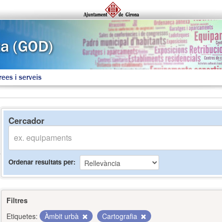
rees i serveis
Cercador
Ordenar resultats per
Filtres
Etiquetes:
Àmbit urbà
Cartografia