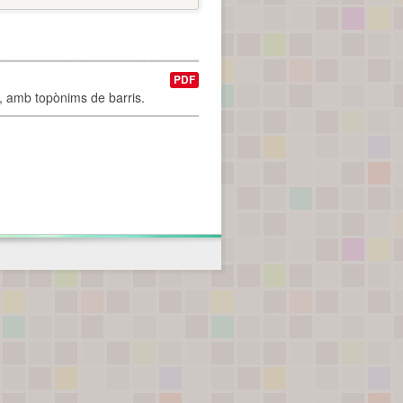
PDF
I, amb topònims de barris.