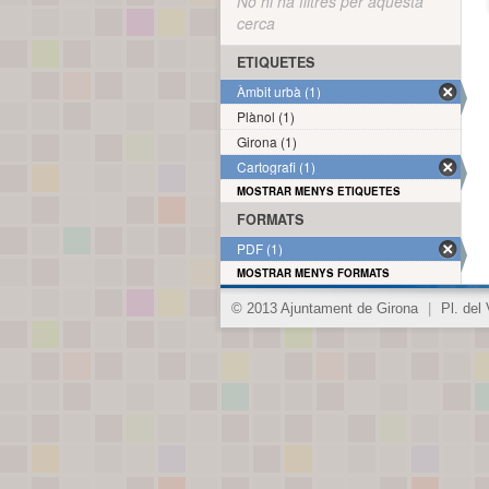
No hi ha filtres per aquesta
cerca
ETIQUETES
Àmbit urbà (1)
Plànol (1)
Girona (1)
Cartografi (1)
MOSTRAR MENYS ETIQUETES
FORMATS
PDF (1)
MOSTRAR MENYS FORMATS
© 2013 Ajuntament de Girona
|
Pl. del