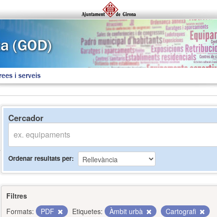
rees i serveis
Cercador
Ordenar resultats per
Filtres
Formats:
PDF
Etiquetes:
Àmbit urbà
Cartografi