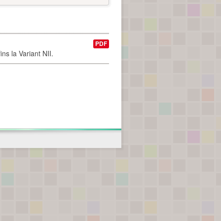
PDF
ns la Variant NII.