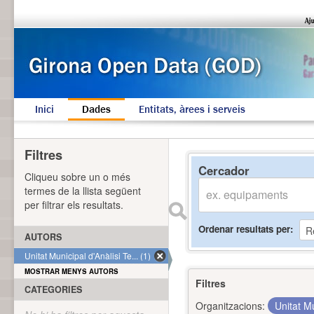
Inici
Dades
Entitats, àrees i serveis
Filtres
Cercador
Cliqueu sobre un o més
termes de la llista següent
per filtrar els resultats.
Ordenar resultats per
AUTORS
Unitat Municipal d'Anàlisi Te... (1)
MOSTRAR MENYS AUTORS
Filtres
CATEGORIES
Organitzacions:
Unitat Mu