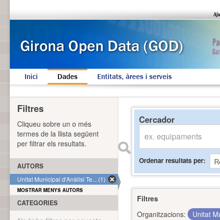
Inici
Dades
Entitats, àrees i serveis
Filtres
Cercador
Cliqueu sobre un o més
termes de la llista següent
per filtrar els resultats.
Ordenar resultats per
AUTORS
Unitat Municipal d'Anàlisi Te... (1)
MOSTRAR MENYS AUTORS
Filtres
CATEGORIES
Organitzacions:
Unitat Mu