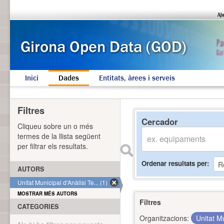
Inici
Dades
Entitats, àrees i serveis
Filtres
Cercador
Cliqueu sobre un o més
termes de la llista següent
per filtrar els resultats.
Ordenar resultats per
AUTORS
Unitat Municipal d'Anàlisi Te... (1)
MOSTRAR MÉS AUTORS
Filtres
CATEGORIES
Organitzacions:
Unitat Mu