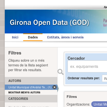
Inici
Dades
Entitats, àrees i serveis
Filtres
Cercador
Cliqueu sobre un o més
termes de la llista següent
per filtrar els resultats.
Ordenar resultats per
AUTORS
Unitat Municipal d'Anàlisi Te... (1)
MOSTRAR MENYS AUTORS
Filtres
CATEGORIES
Organitzacions:
Unitat Mu