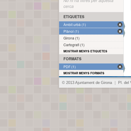
No hi ha filtres per aquesta
cerca
ETIQUETES
Àmbit urbà (1)
Plànol (1)
Girona (1)
Cartografi (1)
MOSTRAR MENYS ETIQUETES
FORMATS
PDF (1)
MOSTRAR MENYS FORMATS
© 2013 Ajuntament de Girona
|
Pl. del