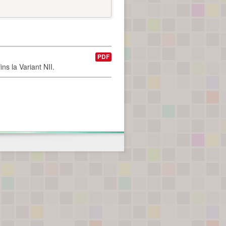
PDF
ns la Variant NII.