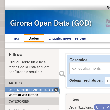
Inici
Dades
Entitats, àrees i serveis
Filtres
Cercador
Cliqueu sobre un o més
termes de la llista següent
per filtrar els resultats.
Ordenar resultats per
AUTORS
Unitat Municipal d'Anàlisi Te... (1)
MOSTRAR MÉS AUTORS
Filtres
CATEGORIES
Organitzacions:
Unitat Mu