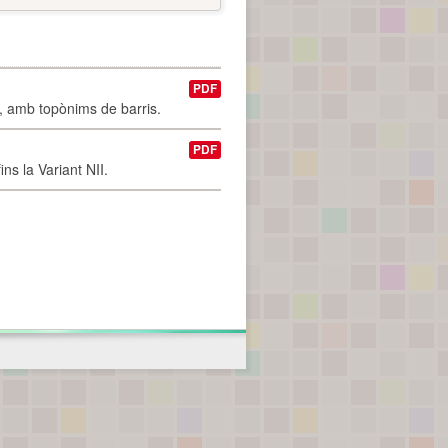
PDF
I, amb topònims de barris.
PDF
ns la Variant NII.