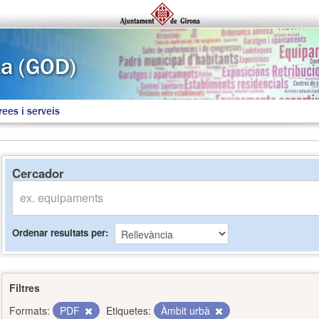
rees i serveis
Cercador
Ordenar resultats per
Filtres
Formats:
PDF
Etiquetes:
Àmbit urbà