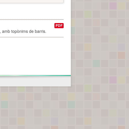
PDF
I, amb topònims de barris.