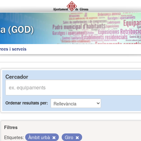
rees i serveis
Cercador
Ordenar resultats per
Filtres
Etiquetes:
Àmbit urbà
Giro