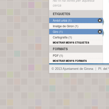
No hi ha filtres per aquesta
cerca
ETIQUETES
Àmbit urbà (1)
Imatge de Giron (1)
Giro (1)
Cartografia (1)
MOSTRAR MENYS ETIQUETES
FORMATS
PDF (1)
MOSTRAR MENYS FORMATS
© 2013 Ajuntament de Girona
|
Pl. del