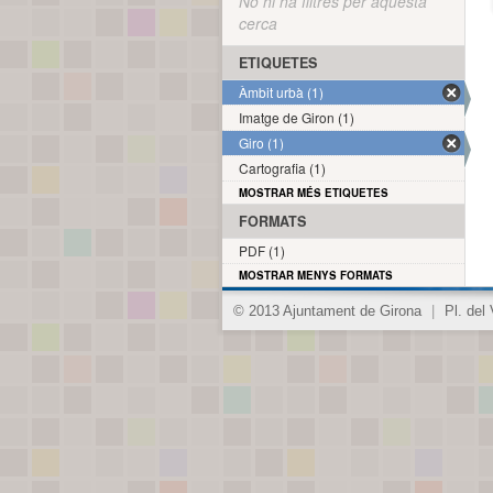
No hi ha filtres per aquesta
cerca
ETIQUETES
Àmbit urbà (1)
Imatge de Giron (1)
Giro (1)
Cartografia (1)
MOSTRAR MÉS ETIQUETES
FORMATS
PDF (1)
MOSTRAR MENYS FORMATS
© 2013 Ajuntament de Girona
|
Pl. del