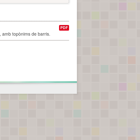
PDF
I, amb topònims de barris.