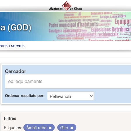
rees i serveis
Cercador
Ordenar resultats per
Filtres
Etiquetes:
Àmbit urbà
Giro