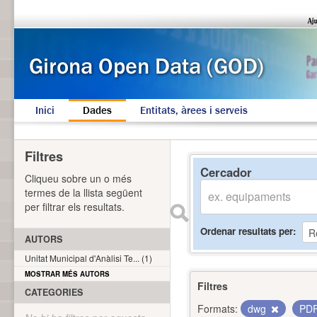
Inici
Dades
Entitats, àrees i serveis
Filtres
Cercador
Cliqueu sobre un o més
termes de la llista següent
per filtrar els resultats.
Ordenar resultats per
AUTORS
Unitat Municipal d'Anàlisi Te... (1)
MOSTRAR MÉS AUTORS
Filtres
CATEGORIES
Formats:
dwg
PD