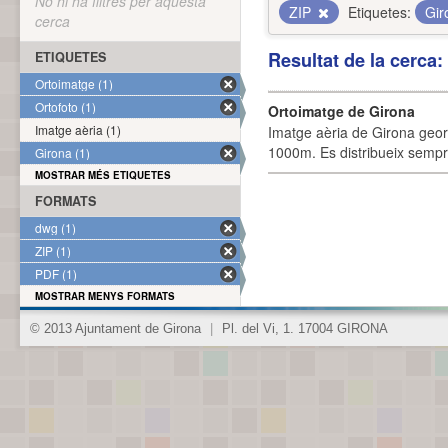
No hi ha filtres per aquesta
ZIP
Etiquetes:
Gi
cerca
Resultat de la cerca
ETIQUETES
Ortoimatge (1)
Ortofoto (1)
Ortoimatge de Girona
Imatge aèria (1)
Imatge aèria de Girona geor
1000m. Es distribueix sempre
Girona (1)
MOSTRAR MÉS ETIQUETES
FORMATS
dwg (1)
ZIP (1)
PDF (1)
MOSTRAR MENYS FORMATS
© 2013 Ajuntament de Girona
|
Pl. del Vi, 1. 17004 GIRONA