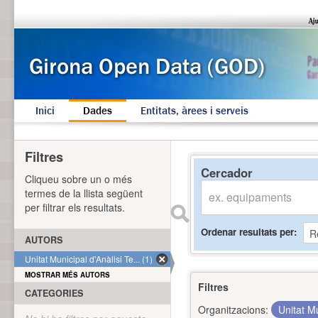
Inici
Dades
Entitats, àrees i serveis
Filtres
Cercador
Cliqueu sobre un o més
termes de la llista següent
per filtrar els resultats.
Ordenar resultats per
AUTORS
Unitat Municipal d'Anàlisi Te... (1)
MOSTRAR MÉS AUTORS
Filtres
CATEGORIES
Organitzacions:
Unitat Mu