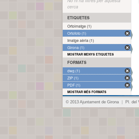
No hi ha filtres per aquesta
cerca
ETIQUETES
Ortoimatge (1)
Ortofoto (1)
Imatge aèria (1)
Girona (1)
MOSTRAR MENYS ETIQUETES
FORMATS
dwg (1)
ZIP (1)
PDF (1)
MOSTRAR MÉS FORMATS
© 2013 Ajuntament de Girona
|
Pl. del