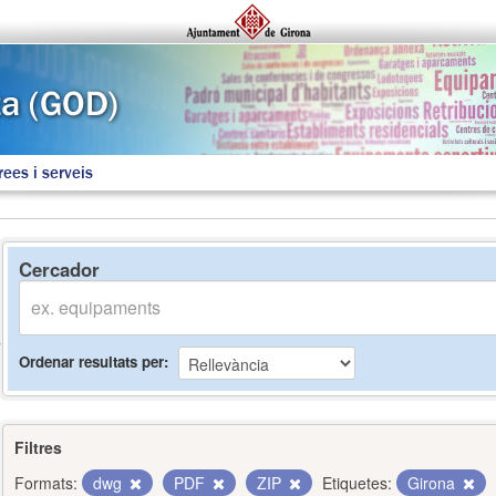
rees i serveis
Cercador
Ordenar resultats per
Filtres
Formats:
dwg
PDF
ZIP
Etiquetes:
Girona