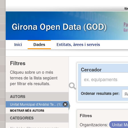
Inici
Dades
Entitats, àrees i serveis
Filtres
Cercador
Cliqueu sobre un o més
termes de la llista següent
per filtrar els resultats.
Ordenar resultats per
AUTORS
Unitat Municipal d'Anàlisi Te... (1)
MOSTRAR MÉS AUTORS
Filtres
CATEGORIES
Organitzacions:
Unitat Mu