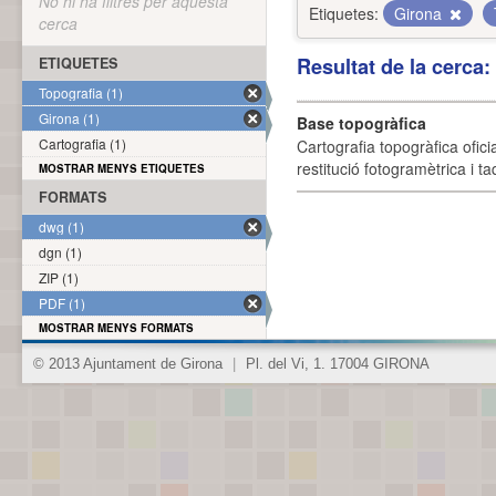
No hi ha filtres per aquesta
Etiquetes:
Girona
cerca
Resultat de la cerca
ETIQUETES
Topografia (1)
Girona (1)
Base topogràfica
Cartografia (1)
Cartografia topogràfica ofic
restitució fotogramètrica i ta
MOSTRAR MENYS ETIQUETES
FORMATS
dwg (1)
dgn (1)
ZIP (1)
PDF (1)
MOSTRAR MENYS FORMATS
© 2013 Ajuntament de Girona
|
Pl. del Vi, 1. 17004 GIRONA