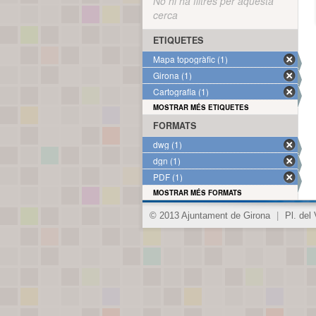
No hi ha filtres per aquesta
cerca
ETIQUETES
Mapa topogràfic (1)
Girona (1)
Cartografia (1)
MOSTRAR MÉS ETIQUETES
FORMATS
dwg (1)
dgn (1)
PDF (1)
MOSTRAR MÉS FORMATS
© 2013 Ajuntament de Girona
|
Pl. del