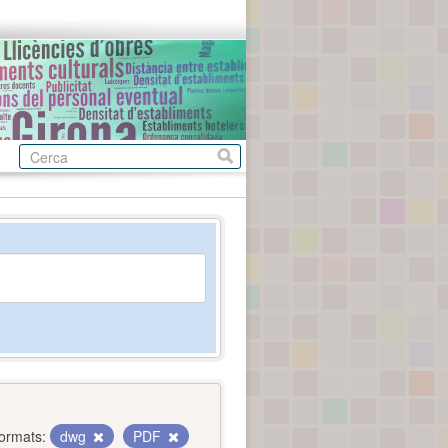
ormats:
dwg
PDF