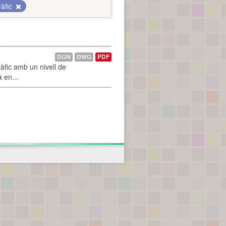
àfic
DGN
DWG
PDF
àfic amb un nivell de
a en...