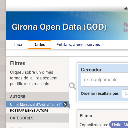
Inici
Dades
Entitats, àrees i serveis
Filtres
Cercador
Cliqueu sobre un o més
termes de la llista següent
per filtrar els resultats.
Ordenar resultats per
AUTORS
Unitat Municipal d'Anàlisi Te... (1)
MOSTRAR MENYS AUTORS
Filtres
CATEGORIES
Organitzacions:
Unitat Mu