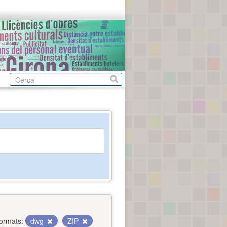
ormats:
dwg
ZIP