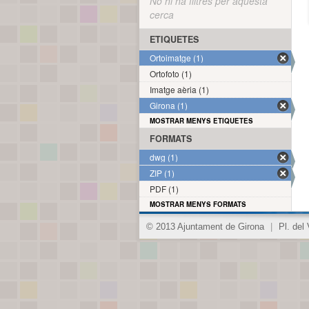
No hi ha filtres per aquesta
cerca
ETIQUETES
Ortoimatge (1)
Ortofoto (1)
Imatge aèria (1)
Girona (1)
MOSTRAR MENYS ETIQUETES
FORMATS
dwg (1)
ZIP (1)
PDF (1)
MOSTRAR MENYS FORMATS
© 2013 Ajuntament de Girona
|
Pl. del