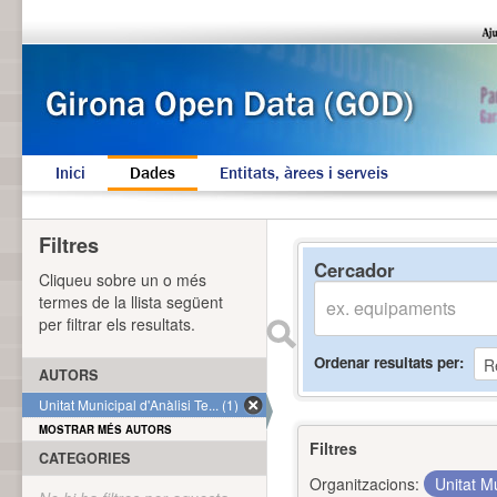
Inici
Dades
Entitats, àrees i serveis
Filtres
Cercador
Cliqueu sobre un o més
termes de la llista següent
per filtrar els resultats.
Ordenar resultats per
AUTORS
Unitat Municipal d'Anàlisi Te... (1)
MOSTRAR MÉS AUTORS
Filtres
CATEGORIES
Organitzacions:
Unitat Mu