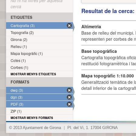
No hi ha filtres per aquesta
cerca
Resultat de la cerca
ETIQUETES
Cartografia (3)
Altimetria
Topografia (2)
Base de relleu del municipi.
representen per corbes de ni
Girona (2)
Relleu (1)
Base topogràfica
Mapa topogràfic (1)
Cartografia topogràfica ofic
Cotes (1)
restitució fotogramètrica i ta
Corbes (1)
MOSTRAR MENYS ETIQUETES
Mapa topogràfic 1:10.000
Generalització temàtica de l
FORMATS
detall inferior de la cartogra
dwg (3)
dgn (3)
PDF (3)
ZIP (1)
MOSTRAR MENYS FORMATS
© 2013 Ajuntament de Girona
|
Pl. del Vi, 1. 17004 GIRONA