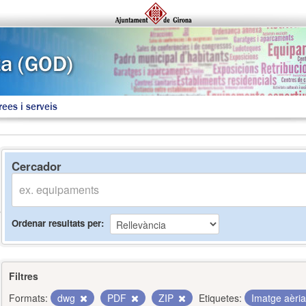
rees i serveis
Cercador
Ordenar resultats per
Filtres
Formats:
dwg
PDF
ZIP
Etiquetes:
Imatge aèri