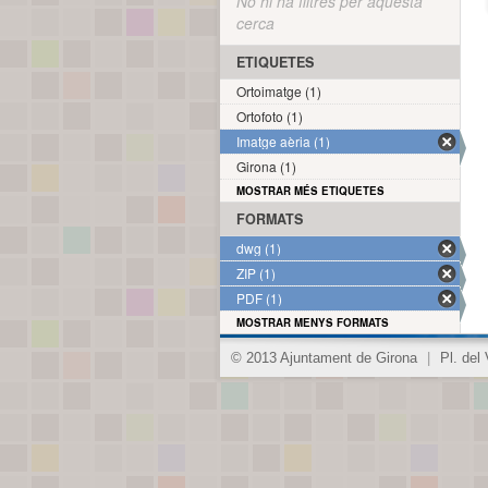
No hi ha filtres per aquesta
cerca
ETIQUETES
Ortoimatge (1)
Ortofoto (1)
Imatge aèria (1)
Girona (1)
MOSTRAR MÉS ETIQUETES
FORMATS
dwg (1)
ZIP (1)
PDF (1)
MOSTRAR MENYS FORMATS
© 2013 Ajuntament de Girona
|
Pl. del