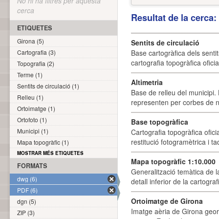
No hi ha filtres per aquesta
cerca
Resultat de la cerca
ETIQUETES
Girona (5)
Sentits de circulació
Cartografia (3)
Base cartogràfica dels sentit
cartografia topogràfica ofici
Topografia (2)
Terme (1)
Altimetria
Sentits de circulació (1)
Base de relleu del municipi.
Relleu (1)
representen per corbes de ni
Ortoimatge (1)
Ortofoto (1)
Base topogràfica
Municipi (1)
Cartografia topogràfica ofic
restitució fotogramètrica i ta
Mapa topogràfic (1)
MOSTRAR MÉS ETIQUETES
Mapa topogràfic 1:10.000
FORMATS
Generalització temàtica de l
dwg (6)
detall inferior de la cartogra
PDF (6)
Ortoimatge de Girona
dgn (5)
Imatge aèria de Girona geor
ZIP (3)