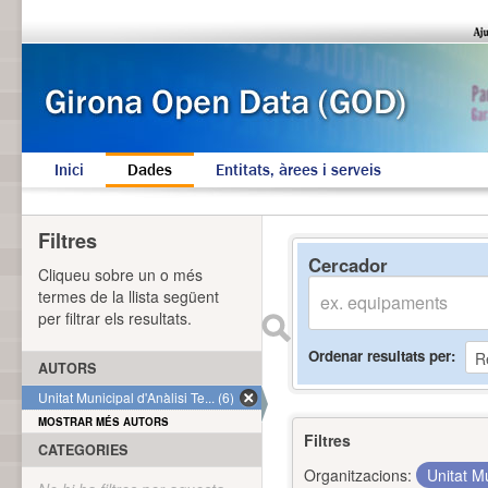
Inici
Dades
Entitats, àrees i serveis
Filtres
Cercador
Cliqueu sobre un o més
termes de la llista següent
per filtrar els resultats.
Ordenar resultats per
AUTORS
Unitat Municipal d'Anàlisi Te... (6)
MOSTRAR MÉS AUTORS
Filtres
CATEGORIES
Organitzacions:
Unitat Mu