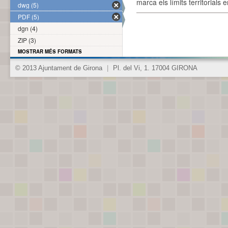
marca els límits territorials
dwg (5)
PDF (5)
dgn (4)
ZIP (3)
MOSTRAR MÉS FORMATS
© 2013 Ajuntament de Girona
|
Pl. del Vi, 1. 17004 GIRONA