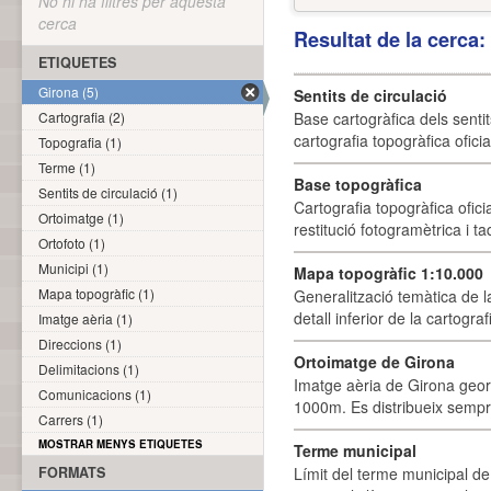
No hi ha filtres per aquesta
cerca
Resultat de la cerca
ETIQUETES
Girona (5)
Sentits de circulació
Cartografia (2)
Base cartogràfica dels sentit
cartografia topogràfica ofici
Topografia (1)
Terme (1)
Base topogràfica
Sentits de circulació (1)
Cartografia topogràfica ofic
Ortoimatge (1)
restitució fotogramètrica i ta
Ortofoto (1)
Municipi (1)
Mapa topogràfic 1:10.000
Mapa topogràfic (1)
Generalització temàtica de l
detall inferior de la cartogra
Imatge aèria (1)
Direccions (1)
Ortoimatge de Girona
Delimitacions (1)
Imatge aèria de Girona geor
Comunicacions (1)
1000m. Es distribueix sempre
Carrers (1)
MOSTRAR MENYS ETIQUETES
Terme municipal
FORMATS
Límit del terme municipal de 