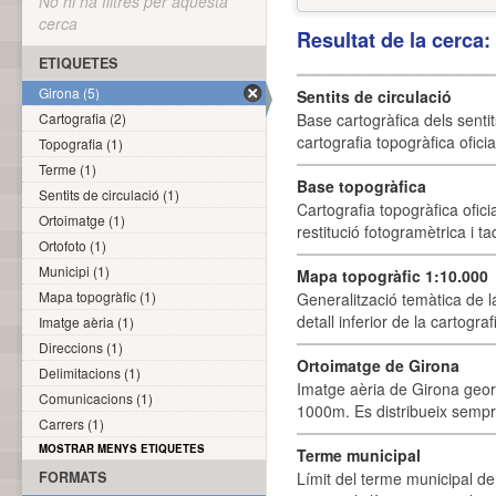
No hi ha filtres per aquesta
cerca
Resultat de la cerca
ETIQUETES
Girona (5)
Sentits de circulació
Cartografia (2)
Base cartogràfica dels sentit
cartografia topogràfica ofici
Topografia (1)
Terme (1)
Base topogràfica
Sentits de circulació (1)
Cartografia topogràfica ofic
Ortoimatge (1)
restitució fotogramètrica i ta
Ortofoto (1)
Municipi (1)
Mapa topogràfic 1:10.000
Mapa topogràfic (1)
Generalització temàtica de l
detall inferior de la cartogra
Imatge aèria (1)
Direccions (1)
Ortoimatge de Girona
Delimitacions (1)
Imatge aèria de Girona geor
Comunicacions (1)
1000m. Es distribueix sempre
Carrers (1)
MOSTRAR MENYS ETIQUETES
Terme municipal
FORMATS
Límit del terme municipal de 