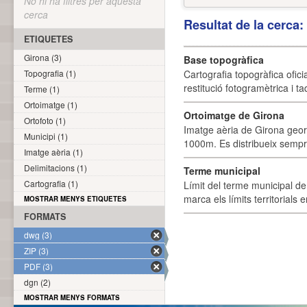
No hi ha filtres per aquesta
cerca
Resultat de la cerca
ETIQUETES
Girona (3)
Base topogràfica
Topografia (1)
Cartografia topogràfica ofic
restitució fotogramètrica i ta
Terme (1)
Ortoimatge (1)
Ortoimatge de Girona
Ortofoto (1)
Imatge aèria de Girona geor
Municipi (1)
1000m. Es distribueix sempre
Imatge aèria (1)
Delimitacions (1)
Terme municipal
Cartografia (1)
Límit del terme municipal de 
marca els límits territorials
MOSTRAR MENYS ETIQUETES
FORMATS
dwg (3)
ZIP (3)
PDF (3)
dgn (2)
MOSTRAR MENYS FORMATS