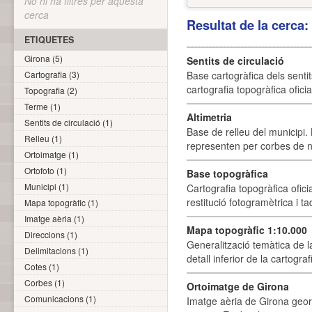
No hi ha filtres per aquesta
cerca
Resultat de la cerca
ETIQUETES
Girona (5)
Sentits de circulació
Cartografia (3)
Base cartogràfica dels sentit
cartografia topogràfica ofici
Topografia (2)
Terme (1)
Altimetria
Sentits de circulació (1)
Base de relleu del municipi.
Relleu (1)
representen per corbes de ni
Ortoimatge (1)
Ortofoto (1)
Base topogràfica
Municipi (1)
Cartografia topogràfica ofic
restitució fotogramètrica i ta
Mapa topogràfic (1)
Imatge aèria (1)
Mapa topogràfic 1:10.000
Direccions (1)
Generalització temàtica de l
Delimitacions (1)
detall inferior de la cartogra
Cotes (1)
Corbes (1)
Ortoimatge de Girona
Comunicacions (1)
Imatge aèria de Girona geor