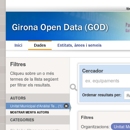
Inici
Dades
Entitats, àrees i serveis
Filtres
Cercador
Cliqueu sobre un o més
termes de la llista següent
per filtrar els resultats.
Ordenar resultats per
AUTORS
Unitat Municipal d'Anàlisi Te... (1)
MOSTRAR MENYS AUTORS
Filtres
CATEGORIES
Organitzacions:
Unitat Mu