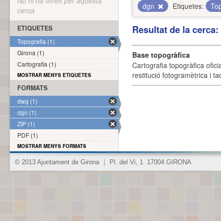
No hi ha filtres per aquesta
dgn
Etiquetes:
To
cerca
Resultat de la cerca
ETIQUETES
Topografia (1)
Girona (1)
Base topogràfica
Cartografia (1)
Cartografia topogràfica ofic
restitució fotogramètrica i ta
MOSTRAR MENYS ETIQUETES
FORMATS
dwg (1)
dgn (1)
ZIP (1)
PDF (1)
MOSTRAR MENYS FORMATS
© 2013 Ajuntament de Girona
|
Pl. del Vi, 1. 17004 GIRONA