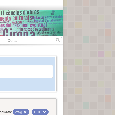
ormats:
dwg
PDF