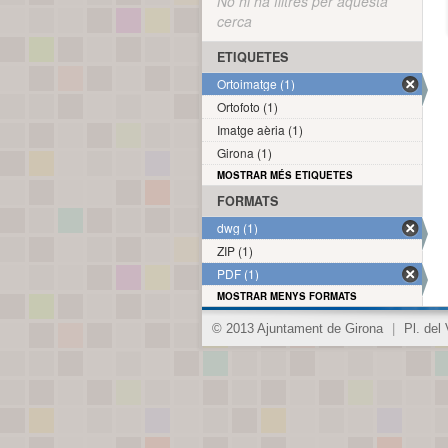
No hi ha filtres per aquesta
cerca
ETIQUETES
Ortoimatge (1)
Ortofoto (1)
Imatge aèria (1)
Girona (1)
MOSTRAR MÉS ETIQUETES
FORMATS
dwg (1)
ZIP (1)
PDF (1)
MOSTRAR MENYS FORMATS
© 2013 Ajuntament de Girona
|
Pl. del