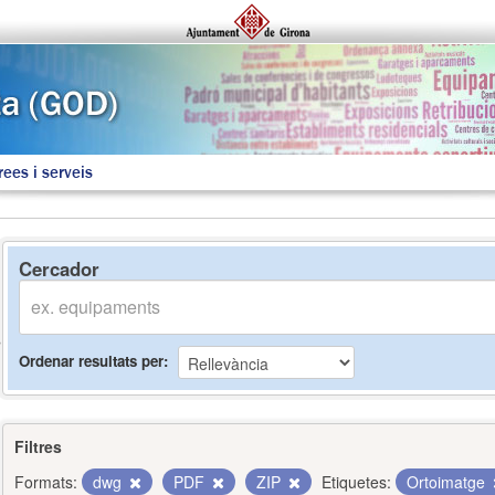
rees i serveis
Cercador
Ordenar resultats per
Filtres
Formats:
dwg
PDF
ZIP
Etiquetes:
Ortoimatge