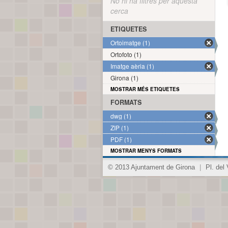
No hi ha filtres per aquesta
cerca
ETIQUETES
Ortoimatge (1)
Ortofoto (1)
Imatge aèria (1)
Girona (1)
MOSTRAR MÉS ETIQUETES
FORMATS
dwg (1)
ZIP (1)
PDF (1)
MOSTRAR MENYS FORMATS
© 2013 Ajuntament de Girona
|
Pl. del