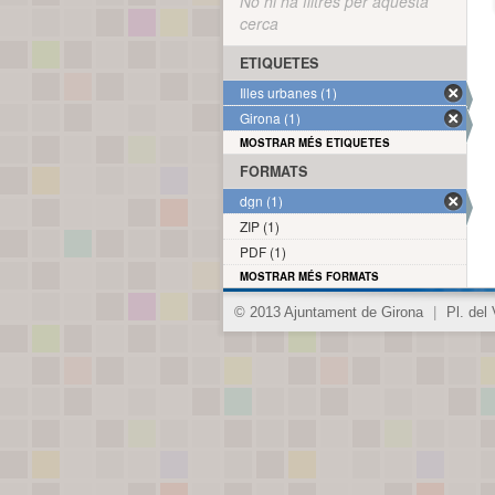
No hi ha filtres per aquesta
cerca
ETIQUETES
Illes urbanes (1)
Girona (1)
MOSTRAR MÉS ETIQUETES
FORMATS
dgn (1)
ZIP (1)
PDF (1)
MOSTRAR MÉS FORMATS
© 2013 Ajuntament de Girona
|
Pl. del