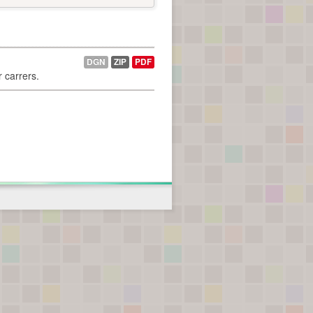
DGN
ZIP
PDF
r carrers.