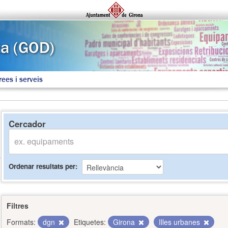
rees i serveis
Cercador
Ordenar resultats per
Filtres
Formats:
dgn
Etiquetes:
Girona
Illes urbanes