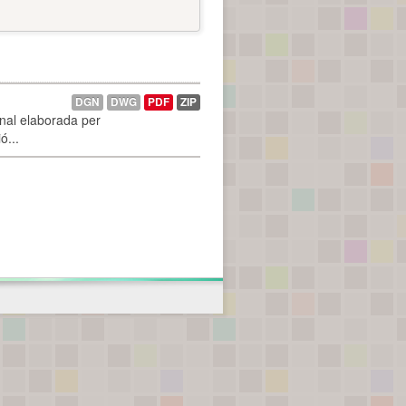
DGN
DWG
PDF
ZIP
onal elaborada per
ó...