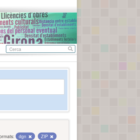
ormats:
dgn
ZIP