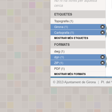
No hi ha filtres per aquesta
cerca
ETIQUETES
Topografia (1)
Girona (1)
Cartografia (1)
MOSTRAR MÉS ETIQUETES
FORMATS
dwg (1)
dgn (1)
ZIP (1)
PDF (1)
MOSTRAR MÉS FORMATS
© 2013 Ajuntament de Girona
|
Pl. del