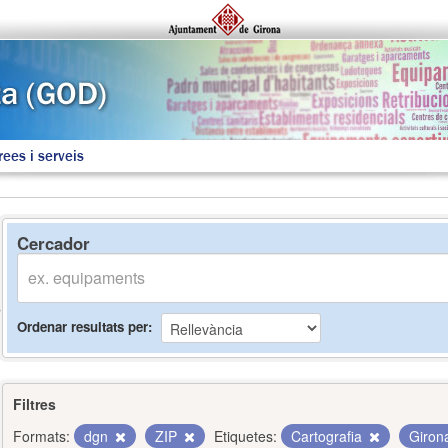
rees i serveis
Cercador
Ordenar resultats per
Filtres
Formats:
dgn
ZIP
Etiquetes:
Cartografia
Giro