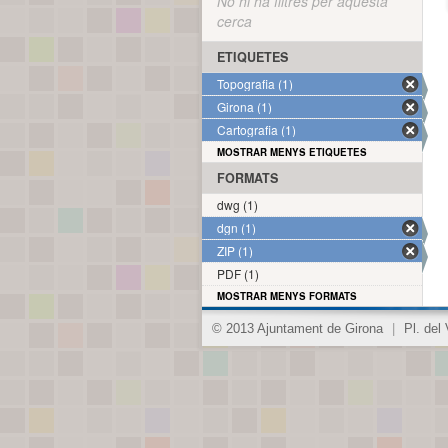
No hi ha filtres per aquesta
cerca
ETIQUETES
Topografia (1)
Girona (1)
Cartografia (1)
MOSTRAR MENYS ETIQUETES
FORMATS
dwg (1)
dgn (1)
ZIP (1)
PDF (1)
MOSTRAR MENYS FORMATS
© 2013 Ajuntament de Girona
|
Pl. del