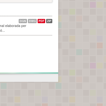
DGN
DWG
PDF
ZIP
onal elaborada per
ó...