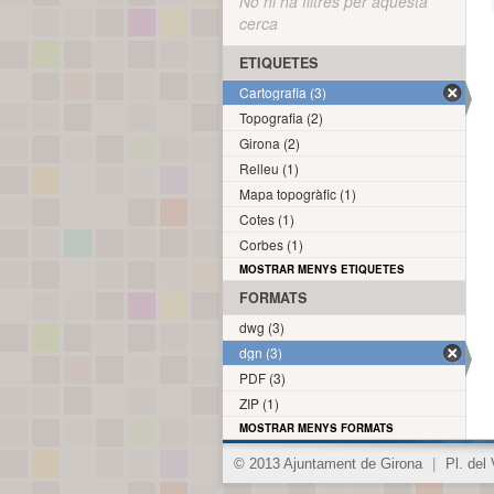
No hi ha filtres per aquesta
cerca
ETIQUETES
Cartografia (3)
Topografia (2)
Girona (2)
Relleu (1)
Mapa topogràfic (1)
Cotes (1)
Corbes (1)
MOSTRAR MENYS ETIQUETES
FORMATS
dwg (3)
dgn (3)
PDF (3)
ZIP (1)
MOSTRAR MENYS FORMATS
© 2013 Ajuntament de Girona
|
Pl. del