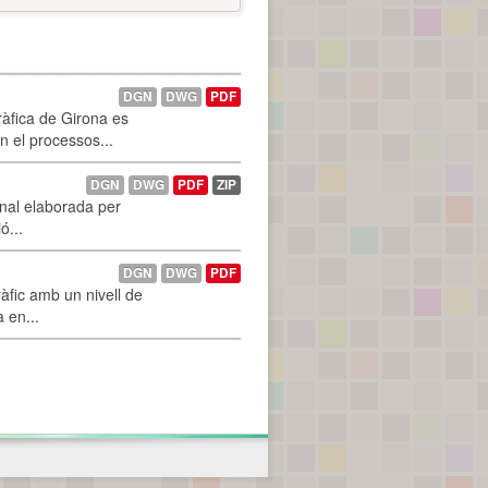
DGN
DWG
PDF
ràfica de Girona es
n el processos...
DGN
DWG
PDF
ZIP
onal elaborada per
ó...
DGN
DWG
PDF
àfic amb un nivell de
a en...